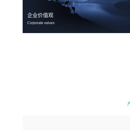
企业价值观
Corporate values