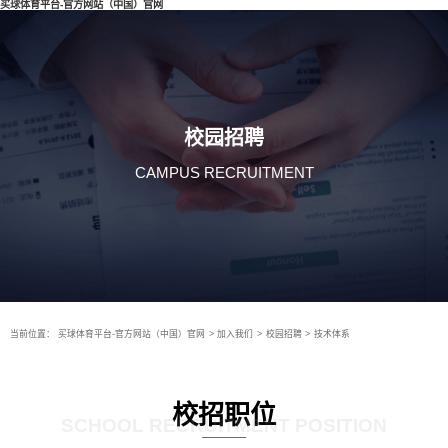
买球体育平台-官方网站（中国）官网
校园招聘
CAMPUS RECRUITMENT
当前位置：
买球体育平台-官方网站（中国）官网
>
加入我们
>
校园招聘
>
技术体系
校招职位
SCHOOL RECRUITMENT POSITION