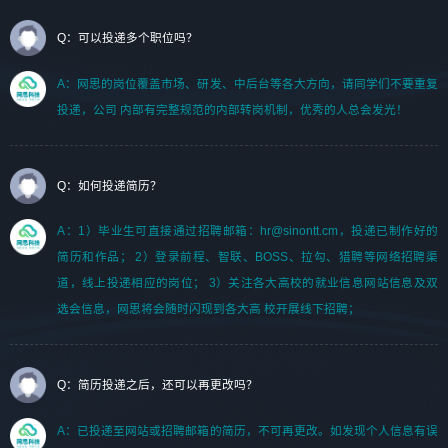
Q：可以投递多个职位吗？
A：网思的岗位覆盖市场、研发、中后台等各大方向，请同学们不要重复
投递，公司 内部有完整规范的内部转岗机制，优秀的人总会发光！
Q：如何投递简历？
A：1）毕业生可直接通过招聘邮箱：hr@sinontt.cm，投递已制作好的
简历和作品； 2）登录前程、智联、BOSS、拉勾、猎聘等网络招聘渠
道，线上投递相应的岗位； 3）关注各大高校的就业信息网站信息及双
选会信息，网思将会随时闪现到各大高 校开展线下招聘；
Q：简历投递之后，还可以再更改吗？
A：已投递至网站或招聘邮箱的简历，不可再更改。如发现个人信息有误