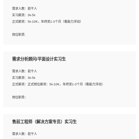
工作要求:
需求人数：若干人
1. 熟悉 Javascript, CSS, HTML, Vue, Git;
实习薪资：3k-5k
2. 熟悉前端常用框架, 能独立完成设计给予的 UI 效果;
正式薪资：5k-10K，年终奖1-3个月（看能力浮动）
3. 有良好的代码习惯, 低级错误出现频率低;
4. 具备优秀的沟通和协调能力，能承受比较大的工作压力;
岗位职责:
5. 自我驱动力强, 能自主学习新知识新技术, 并具有较强的自学能力;
1. 为企业客户提供软件技术服务。包括安装、升级、配置、调优、故障诊断等工
6. 了解前端设计及后端开发, 可快速和同事对接工作;
作；
7. 了解或熟悉 WebGL 及相关框架优先。
2. 在此基础上，并能为客户提供客户化技术支持方案，提升软件使用效率与价值。
需求分析顾问/平面设计实习生
任职要求:
需求人数：若干人
1. 计算机专业相关背景；
实习薪资：3k-5k
2. 自我学习和动手能力强，对操作系统、数据库有一定基础和兴趣；
正式薪资：正式岗位薪资：5k-10K，年终奖1-3个月（看能力浮动）
3.沟通能力强、有基础客户服务意识。
岗位职责：
1、 沟通客户需求，分析其实施的可行性，辅助项目经理完成展示策划、设计；
2、 把握设计时间节点，控制设计进度，完成展示设计任务；
3、配合平面设计师完成项目最终的整体汇报方案；参与项目例会，项目完工总结报
售前工程师（解决方案专员）实习生
告，设计项目文件管理和资料库维护；
4、 创新设计表现形式，优化流程、提高设计工作效率；
需求人数：若干人
5、 设计内容包括但不限于：展厅/博物馆/展馆的规划与空间设计，人机界面设计，