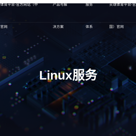
体育平台-官方网站（中
产品与解
服务
买球体育平台-
）官网
决方案
体系
国）官网
Linux服务