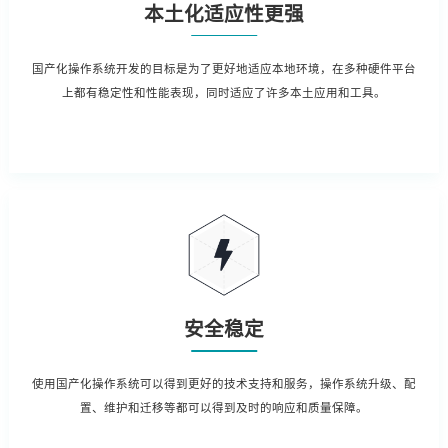
本土化适应性更强
国产化操作系统开发的目标是为了更好地适应本地环境，在多种硬件平台
上都有稳定性和性能表现，同时适应了许多本土应用和工具。
安全稳定
使用国产化操作系统可以得到更好的技术支持和服务，操作系统升级、配
置、维护和迁移等都可以得到及时的响应和质量保障。