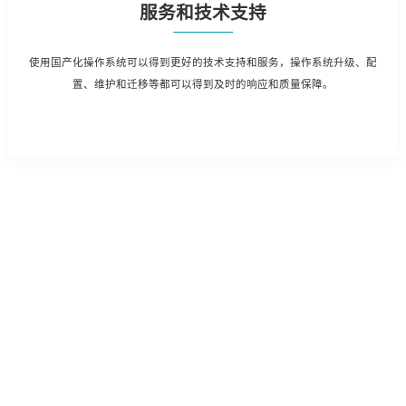
服务和技术支持
使用国产化操作系统可以得到更好的技术支持和服务，操作系统升级、配
置、维护和迁移等都可以得到及时的响应和质量保障。