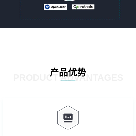
产品优势
PRODUCT ADVANTAGES