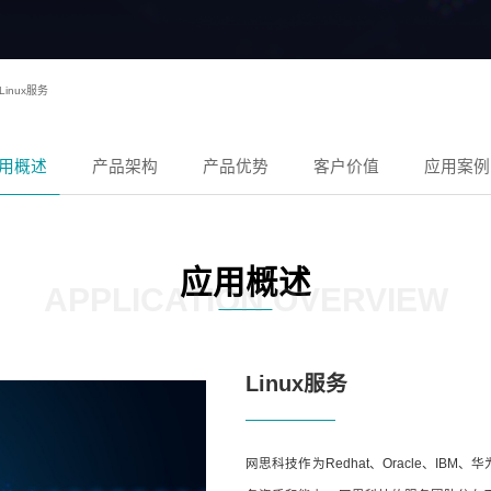
Linux服务
用概述
产品架构
产品优势
客户价值
应用案例
应用概述
APPLICATION OVERVIEW
Linux服务
网思科技作为Redhat、Oracle、I