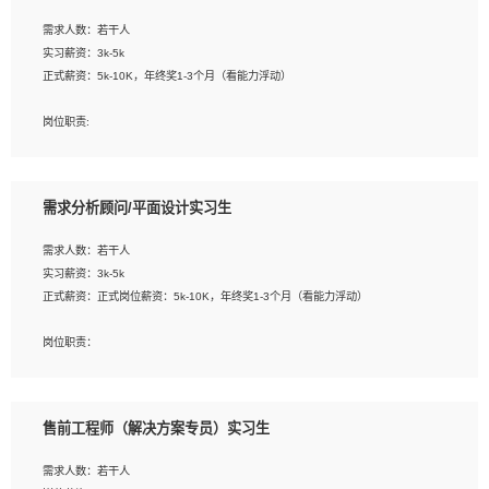
工作要求:
需求人数：若干人
1. 熟悉 Javascript, CSS, HTML, Vue, Git;
实习薪资：3k-5k
2. 熟悉前端常用框架, 能独立完成设计给予的 UI 效果;
正式薪资：5k-10K，年终奖1-3个月（看能力浮动）
3. 有良好的代码习惯, 低级错误出现频率低;
4. 具备优秀的沟通和协调能力，能承受比较大的工作压力;
岗位职责:
5. 自我驱动力强, 能自主学习新知识新技术, 并具有较强的自学能力;
1. 为企业客户提供软件技术服务。包括安装、升级、配置、调优、故障诊断等工
6. 了解前端设计及后端开发, 可快速和同事对接工作;
作；
7. 了解或熟悉 WebGL 及相关框架优先。
2. 在此基础上，并能为客户提供客户化技术支持方案，提升软件使用效率与价值。
需求分析顾问/平面设计实习生
任职要求:
需求人数：若干人
1. 计算机专业相关背景；
实习薪资：3k-5k
2. 自我学习和动手能力强，对操作系统、数据库有一定基础和兴趣；
正式薪资：正式岗位薪资：5k-10K，年终奖1-3个月（看能力浮动）
3.沟通能力强、有基础客户服务意识。
岗位职责：
1、 沟通客户需求，分析其实施的可行性，辅助项目经理完成展示策划、设计；
2、 把握设计时间节点，控制设计进度，完成展示设计任务；
3、配合平面设计师完成项目最终的整体汇报方案；参与项目例会，项目完工总结报
售前工程师（解决方案专员）实习生
告，设计项目文件管理和资料库维护；
4、 创新设计表现形式，优化流程、提高设计工作效率；
需求人数：若干人
5、 设计内容包括但不限于：展厅/博物馆/展馆的规划与空间设计，人机界面设计，