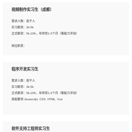
3、配合平面设计师完成项目最终的整体汇报方案；参与项目例会，项目完工总结报
视频制作实习生（成都）
告，设计项目文件管理和资料库维护；
4、 创新设计表现形式，优化流程、提高设计工作效率；
需求人数：若干人
5、 设计内容包括但不限于：展厅/博物馆/展馆的规划与空间设计，人机界面设计，
实习薪资：3k-5k
标志及吉祥物设计，效果图后期处理等。
正式薪资：5k-10K，年终奖1-3个月（看能力浮动）
岗位要求：
岗位职责：
1、艺术设计类相关专业；
1、各类企业宣传片视频的剪辑和片头片尾包装；
2、热爱展览展示设计工作，熟悉行业动向，设计专业知识和产品专业知识；
2、广告片的后期剪辑与整体特效合成；
3、具有良好的人际沟通、准确判断客户需求并执行的能力、较强的团队合作能力和
3、特效及动画制作并了解后期合成软件。
服务意识。
程序开发实习生
岗位要求：
需求人数：若干人
1、热爱影视，责任心强，有强烈的兴趣和后期制作的主观能动性；
实习薪资：3k-5k
2、熟练使用After Effect、Photo Shop、熟练掌握视频剪辑和特效包装软件；
正式薪资：5k-10K，年终奖1-3个月（看能力浮动）
3、能对影片后期进行整体调色控制，具备一定审美感；
技能要求:Javascript, CSS, HTML, Vue
4、在剪辑上会思考，有一定编导思维；
5、踏实， 勤奋，愿意在工作中不断学习，提高自我；
工作职责：
6、能与同事友好相处。
1. 负责公司的前端项目的开发;
2. 负责公司已有项目的维护及迭代;
软件支持工程师实习生