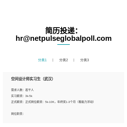
简历投递：
hr@netpulseglobalpoll.com
分类1
分类2
分类3
空间设计师实习生（武汉）
需求人数：若干人
实习薪资：3k-5k
正式薪资：正式岗位薪资：5k-10K，年终奖1-3个月（看能力浮动）
岗位职责：
1、 沟通客户需求，分析其实施的可行性，辅助项目经理完成展示策划、设计；
2、 把握设计时间节点，控制设计进度，完成展示设计任务；