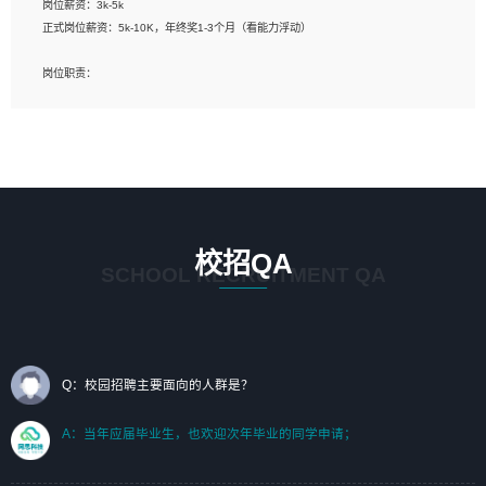
岗位薪资：3k-5k
标志及吉祥物设计，效果图后期处理等。
正式岗位薪资：5k-10K，年终奖1-3个月（看能力浮动）
岗位要求：
岗位职责：
1、艺术设计类相关专业；（其中需求分析顾问不限专业）
1、完成主要工作：项目解决方案策划与编写，项目投标方案编写、项目申报方案编
2、热爱展览展示设计工作，熟悉行业动向，设计专业知识和产品专业知识；
写；
3、具有良好的人际沟通、准确判断客户需求并执行的能力、较强的团队合作能力和
2、人才队伍建设：完善SPL人才沉淀，积聚力量，为公司各省项目打单提供全面支
服务意识。
撑。
任职要求：
1. 熟悉 Javascript, CSS, HTML, Vue, Git;
校招QA
2. 熟悉 前端常用框架, 能独立完成设计给予的 UI 效果;
SCHOOL RECRUITMENT QA
3. 有良好的代码习惯, 低级错误出现频率低;
4. 具备优秀的沟通和协调能力，能承受比较大的工作压力;
5. 自我驱动力强, 能自主学习新知识新技术, 并具有较强的自学能力;
6. 了解前端设计及后端开发, 可快速和同事对接工作;
7. 了解或熟悉 WebGL 及相关框架优先。
Q：校园招聘主要面向的人群是？
（岗位人员专职于行业应用解决方案、项目申报方案、投标方案的策划编写）
A：当年应届毕业生，也欢迎次年毕业的同学申请；