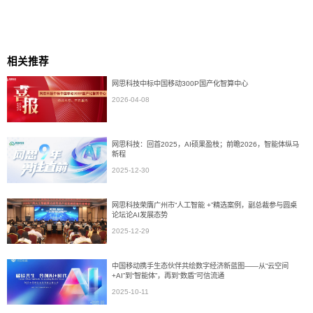
相关推荐
网思科技中标中国移动300P国产化智算中心
2026-04-08
网思科技：回首2025，AI硕果盈枝；前瞻2026，智能体纵马
新程
2025-12-30
网思科技荣膺广州市“人工智能 +”精选案例，副总裁参与圆桌
论坛论AI发展态势
2025-12-29
中国移动携手生态伙伴共绘数字经济新蓝图——从“云空间
+AI”到“智能体”，再到“数盾”可信流通
2025-10-11